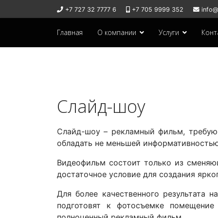
+7 727 32 7777 6
+7 705 9999 352
info@
Главная
О компании
Услуги
Конт
Слайд-шоу
Слайд-шоу – рекламный фильм, требую
обладать не меньшей информативностью
Видеофильм состоит только из сменяющ
достаточное условие для создания ярко
Для более качественного результата 
подготовят к фотосъемке помещение
полноценный рекламный фильм.