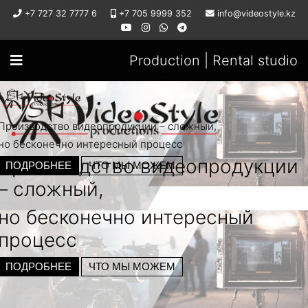
+7 727 32 7777 6
+7 705 9999 352
info@videostyle.kz
Production | Rental studio
Производство видеопродукции – сложный,
но бесконечно интересный процесс
Производство видеопродукции
ПОДРОБНЕЕ
ЧТО МЫ МОЖЕМ
– сложный,
но бесконечно интересный
процесс
ПОДРОБНЕЕ
ЧТО МЫ МОЖЕМ