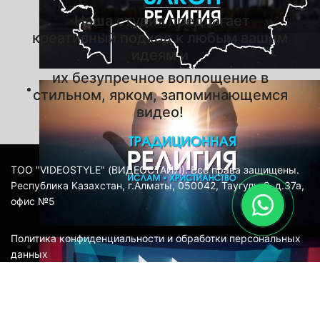
Наша студия предлагает
креативный подход к любым вашим
идеям и
их безупречное воплощение в
стильном, ярком, запоминающемся
видео!
ТОО "VIDEOSTYLE" (ВИДЕОСТАЙЛ). Все права защищены.
Республика Казахстан, г.Алматы, 050042, Таугуль-2, д.37а,
офис №5
Политика конфиденциальности и обработки персональных
данных