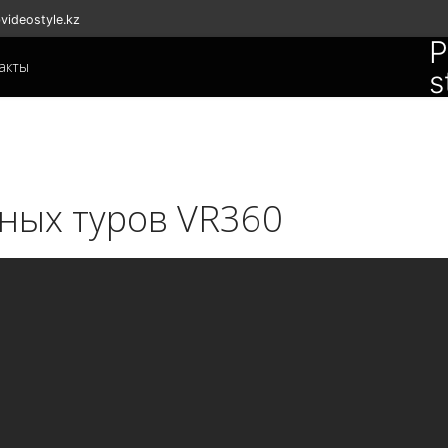
videostyle.kz
P
акты
s
ных туров VR360